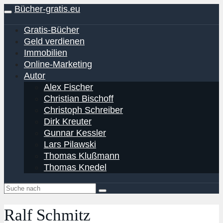
Skip
Bücher-gratis.eu
Toggle
to
navigation
main
Gratis-Bücher
content
Geld verdienen
Immobilien
Online-Marketing
Autor
Alex Fischer
Christian Bischoff
Christoph Schreiber
Dirk Kreuter
Gunnar Kessler
Lars Pilawski
Thomas Klußmann
Thomas Knedel
Ralf Schmitz