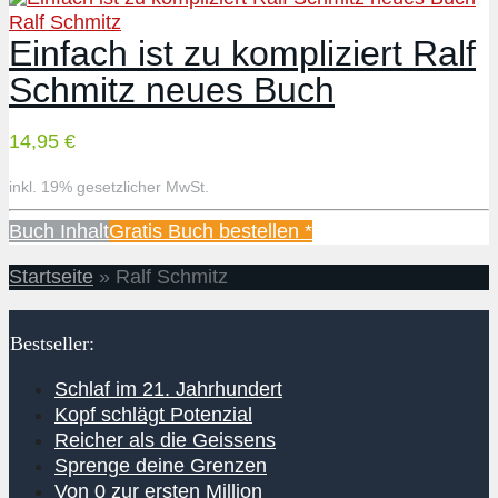
Ralf Schmitz
Einfach ist zu kompliziert Ralf
Schmitz neues Buch
14,95 €
inkl. 19% gesetzlicher MwSt.
Buch Inhalt
Gratis Buch bestellen *
Startseite
»
Ralf Schmitz
Bestseller:
Schlaf im 21. Jahrhundert
Kopf schlägt Potenzial
Reicher als die Geissens
Sprenge deine Grenzen
Von 0 zur ersten Million