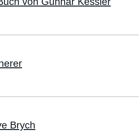
 Buch von Gunnar Kessler
herer
ve Brych