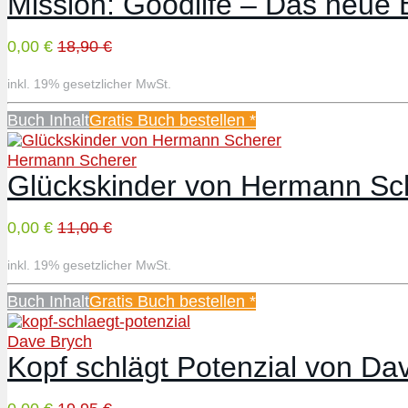
Mission: Goodlife – Das neue
0,00 €
18,90 €
inkl. 19% gesetzlicher MwSt.
Buch Inhalt
Gratis Buch bestellen *
Hermann Scherer
Glückskinder von Hermann Sc
0,00 €
11,00 €
inkl. 19% gesetzlicher MwSt.
Buch Inhalt
Gratis Buch bestellen *
Dave Brych
Kopf schlägt Potenzial von Da