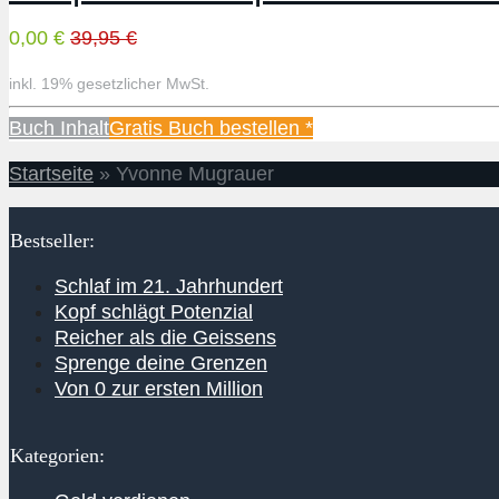
0,00 €
39,95 €
inkl. 19% gesetzlicher MwSt.
Buch Inhalt
Gratis Buch bestellen *
Startseite
»
Yvonne Mugrauer
Bestseller:
Schlaf im 21. Jahrhundert
Kopf schlägt Potenzial
Reicher als die Geissens
Sprenge deine Grenzen
Von 0 zur ersten Million
Kategorien: