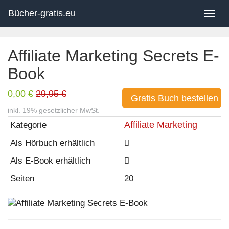
Skip
to
Bücher-gratis.eu
Togg
main
navig
content
Affiliate Marketing Secrets E-
Book
0,00 €
29,95 €
Gratis Buch bestellen *
inkl. 19% gesetzlicher MwSt.
Affiliate Marketing
Kategorie
Als Hörbuch erhältlich
Als E-Book erhältlich
Seiten
20