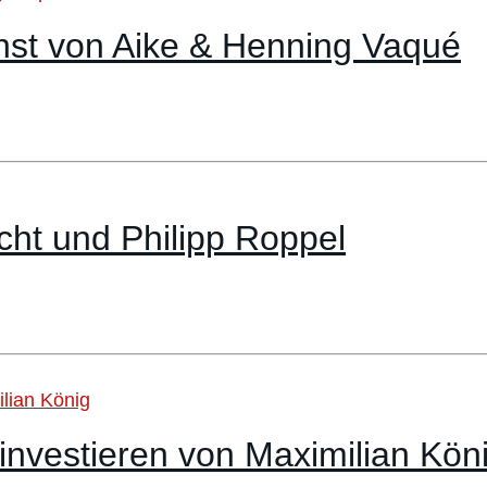
nnst von Aike & Henning Vaqué
ht und Philipp Roppel
investieren von Maximilian Kön