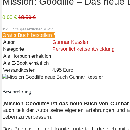
Mission: Goodlife – Das neue
0,00 €
18,90 €
inkl. 19% gesetzlicher MwSt.
Gratis Buch bestellen *
Gunnar Kessler
Autor
Persönlichkeitsentwicklung
Kategorie
Als Hörbuch erhältlich
Als E-Book erhältlich
Versandkosten
4,95 Euro
Beschreibung
„
Mission Goodlife“ ist das neue Buch von Gunnar
Buch teilt der Autor seine eigenen Erfahrungen und
Leben zu verbessern.
Das Buch ist in fünf Kapitel unterteilt, die sich m