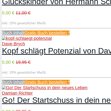
Glückskinder von Hermann Sc
0,00 €
11,00 €
inkl. 19% gesetzlicher MwSt.
Buch Inhalt
Gratis Buch bestellen *
Dave Brych
Kopf schlägt Potenzial von Da
0,00 €
19,95 €
inkl. 19% gesetzlicher MwSt.
Buch Inhalt
Gratis Buch bestellen *
Damian Richter
Go! Der Startschuss in dein 