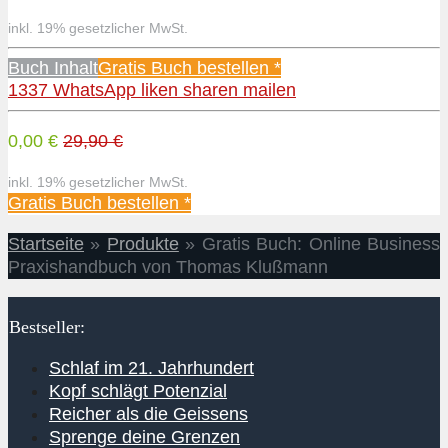
inkl. 19% gesetzlicher MwSt.
Buch Inhalt
Gratis Buch bestellen *
1337
WhatsApp
liken
sharen
mailen
0,00 €
29,90 €
inkl. 19% gesetzlicher MwSt.
Gratis Buch bestellen *
Startseite
»
Produkte
»
Gratis Buch: Online Business
Praxishandbuch von Thomas Klußmann
Bestseller:
Schlaf im 21. Jahrhundert
Kopf schlägt Potenzial
Reicher als die Geissens
Sprenge deine Grenzen