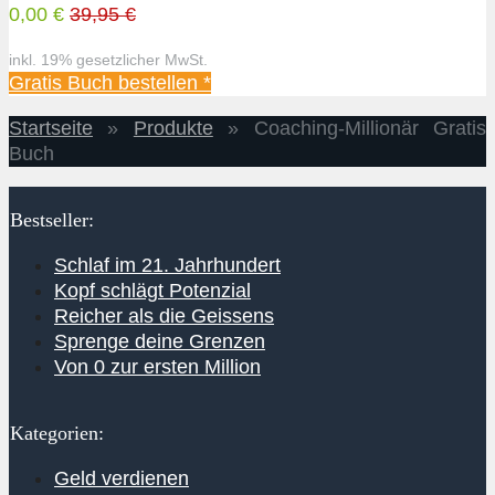
0,00 €
39,95 €
inkl. 19% gesetzlicher MwSt.
Gratis Buch bestellen *
Startseite
»
Produkte
»
Coaching-Millionär Gratis
Buch
Bestseller:
Schlaf im 21. Jahrhundert
Kopf schlägt Potenzial
Reicher als die Geissens
Sprenge deine Grenzen
Von 0 zur ersten Million
Kategorien:
Geld verdienen